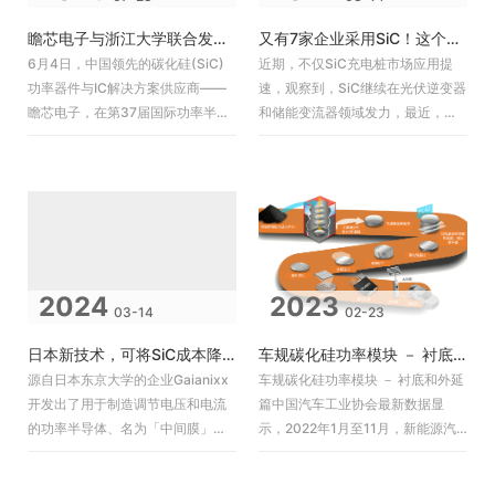
瞻芯电子与浙江大学联合发表10kV SiC MOSFET研发成果，助力高压应用技术革新
又有7家企业采用SiC！这个市场爆发在即？
6月4日，中国领先的碳化硅(SiC)
近期，不仅SiC充电桩市场应用提
功率器件与IC解决方案供应商——
速，观察到，SiC继续在光伏逆变器
瞻芯电子，在第37届国际功率半导
和储能变流器领域发力，最近，阿
体器件和集成电路研讨会（ISPSD
特斯、英博电气、利星能等7家企业
2025）上，与浙江大学
推出了基于SiC技术的新产品，许
2024
2023
03-14
02-23
日本新技术，可将SiC成本降低75%
车规碳化硅功率模块 － 衬底和外延篇
源自日本东京大学的企业Gaianixx
车规碳化硅功率模块 － 衬底和外延
开发出了用于制造调节电压和电流
篇中国汽车工业协会最新数据显
的功率半导体、名为「中间膜」的
示，2022年1月至11月，新能源汽
材料。可以在廉价的硅基板上叠加
车产销分别完成625．3万辆和
碳化硅（SiC）等，预计功率半导
606．7万辆，同比均增长1倍，