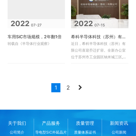
2022
2022
07-27
07-15
车用SiC市场规模，2年翻1倍
希科半导体科技（苏州）有限公司喜迎乔迁扩容
转载自《半导体行业观察》
近日，希科半导体科技（苏州）有
限公司喜迎乔迁扩容。全新办公室
位于苏州市工业园区纳米城三区,畅
享便捷的交通网络。旨在满足公司
业务持续增长的需求、助力公司人
才需求。
1
2
关于我们
产品服务
质量管理
新闻资讯
公司简介
导电型SiC外延晶片
质量体系证书
公司新闻