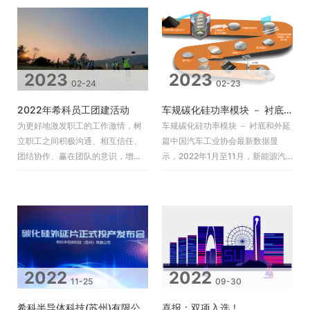
使轮投资机
2023
2023
02-24
02-23
2022年希科员工团建活动
车规碳化硅功率模块 － 衬底和外延篇
为更好地激发职工的工作激情，树
车规碳化硅功率模块 － 衬底和外延
立职工之间积极沟通、相互信任、
篇中国汽车工业协会最新数据显
团结协作、赢在团队的意识，增强
示，2022年1月至11月，新能源汽
职工的责任感及归属感，展现希科
车产销分别完成625．3万辆和
员工的风采。十一月中旬，希科全
606．7万辆，同比均增长1倍，
体员工参加
2022
2022
11-25
09-30
希科半导体科技(苏州)有限公司 碳化硅外延片新闻发布 暨投产启动仪式
喜报：双项入选！