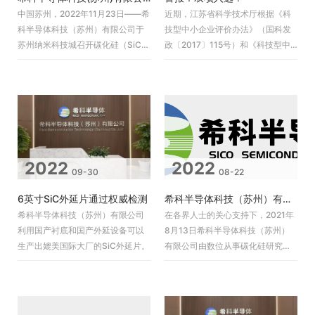
中国苏州，2022年11月23日——希
近期，江苏省科学技术厅根据《科
科半导体科技（苏州）有限公司于
技型中小企业评价办法》（国科发
苏州纳米科技城召开碳化硅（SiC）
政〔2017〕115号）和《科技型中
外延片投产新闻发布会。会上公司
小企业评价服务工作指引》（国科
创始人、总经理吕立平宣
火字〔2022〕67号）要
2022
2022
09-30
08-22
6英寸SiC外延片通过权威检测
希科半导体科技（苏州）有限公司成立一周年
希科半导体科技（苏州）有限公司
在各界人士的关心支持下，2021年
利用国产衬底和国产外延设备可以
8月13日希科半导体科技（苏州）
生产出媲美国际大厂的SiC外延片。
有限公司由数位从事碳化硅研究十
余年的资深人士在苏州纳米城创
立。成立以来，希科半导体立足自
主研