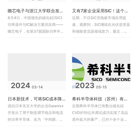
瞻芯电子与浙江大学联合发表10kV SiC MOSFET研发成果，助力高压应用技术革新
又有7家企业采用SiC！这个市场爆发在即？
6月4日，中国领先的碳化硅(SiC)
近期，不仅SiC充电桩市场应用提
功率器件与IC解决方案供应商——
速，观察到，SiC继续在光伏逆变器
瞻芯电子，在第37届国际功率半导
和储能变流器领域发力，最近，阿
体器件和集成电路研讨会（ISPSD
特斯、英博电气、利星能等7家企业
2025）上，与浙江大学
推出了基于SiC技术的新产品，许
2024
2023
03-14
05-15
日本新技术，可将SiC成本降低75%
希科半导体科技（苏州）有限公司完成Pre-A轮融资
源自日本东京大学的企业Gaianixx
近期希科半导体已有数台碳化硅
开发出了用于制造调节电压和电流
CVD炉到位并调试成功实现了高品
的功率半导体、名为「中间膜」的
质外延片的量产，已对十余个业内
材料。可以在廉价的硅基板上叠加
标杆客户完成送样并实现了采购订
碳化硅（SiC）等，预计功率半导
单。随着业务的顺利开展，公司天